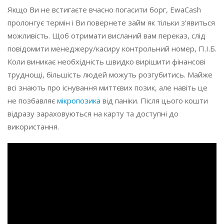
Якщо Ви не встигаєте вчасно погасити борг, EwaCash
пролонгує термін і Ви повернете займ як тільки з’явиться
можливість. Щоб отримати висланий вам переказ, слід
повідомити менеджеру/касиру контрольний номер, П.І.Б.
Коли виникає необхідність швидко вирішити фінансові
труднощі, більшість людей можуть розгубитись. Майже
всі знають про існування миттєвих позик, але навіть це
не позбавляє
мікропозика
від паніки. Після цього кошти
відразу зараховуються на карту та доступні до
використання.