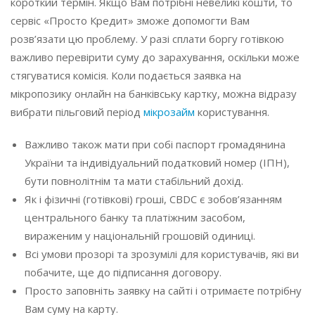
короткий термін. Якщо Вам потрібні невеликі кошти, то
сервіс «Просто Кредит» зможе допомогти Вам
розв’язати цю проблему. У разі сплати боргу готівкою
важливо перевірити суму до зарахування, оскільки може
стягуватися комісія. Коли подається заявка на
мікропозику онлайн на банківську картку, можна відразу
вибрати пільговий період
мікрозайм
користування.
Важливо також мати при собі паспорт громадянина
України та індивідуальний податковий номер (ІПН),
бути повнолітнім та мати стабільний дохід.
Як і фізичні (готівкові) гроші, CBDC є зобов’язанням
центрального банку та платіжним засобом,
вираженим у національній грошовій одиниці.
Всі умови прозорі та зрозумілі для користувачів, які ви
побачите, ще до підписання договору.
Просто заповніть заявку на сайті і отримаєте потрібну
Вам суму на карту.