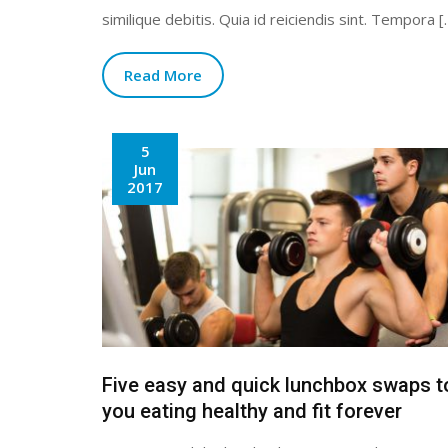
similique debitis. Quia id reiciendis sint. Tempora [
Read More
5
Jun
2017
Five easy and quick lunchbox swaps t
you eating healthy and fit forever