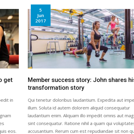
5
Jun
2017
o get
Member success story: John shares hi
transformation story
edit in
Qui tenetur doloribus laudantium. Expedita aut impe
illum. Soluta id autem dolorem aliquid consequatur
magnam
laudantium enim. Aliquam illo impedit omnis aut ma
tes
sint consequatur. Ratione nihil a quam qui voluptate
uis eos.
accusantium. Rerum cum est repudiandae sit non qu