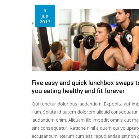
5
Jun
2017
Five easy and quick lunchbox swaps t
you eating healthy and fit forever
Qui tenetur doloribus laudantium. Expedita aut imp
illum. Soluta id autem dolorem aliquid consequatur
laudantium enim. Aliquam illo impedit omnis aut 
sint consequatur. Ratione nihil a quam qui volupta
accusantium. Rerum cum est repudiandae sit non q