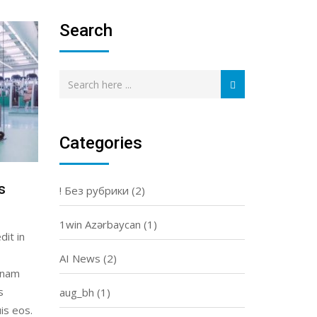
Search
Categories
s
! Без рубрики
(2)
1win Azərbaycan
(1)
dit in
AI News
(2)
gnam
s
aug_bh
(1)
is eos.