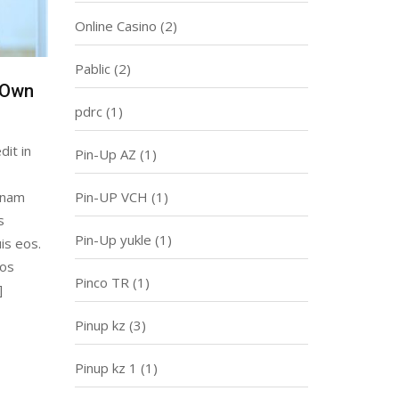
Online Casino
(2)
Pablic
(2)
 Own
pdrc
(1)
dit in
Pin-Up AZ
(1)
Pin-UP VCH
(1)
gnam
s
Pin-Up yukle
(1)
is eos.
eos
Pinco TR
(1)
]
Pinup kz
(3)
Pinup kz 1
(1)