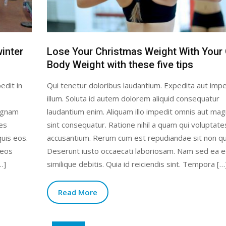
winter
Lose Your Christmas Weight With Your
Body Weight with these five tips
edit in
Qui tenetur doloribus laudantium. Expedita aut impe
illum. Soluta id autem dolorem aliquid consequatur
magnam
laudantium enim. Aliquam illo impedit omnis aut ma
tes
sint consequatur. Ratione nihil a quam qui voluptate
uis eos.
accusantium. Rerum cum est repudiandae sit non qu
 eos
Deserunt iusto occaecati laboriosam. Nam sed ea 
…]
similique debitis. Quia id reiciendis sint. Tempora […
Read More