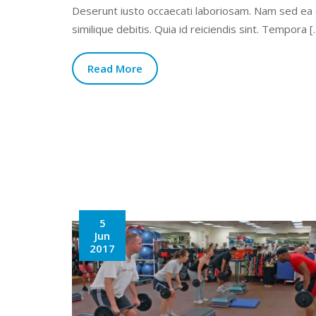
Deserunt iusto occaecati laboriosam. Nam sed ea
similique debitis. Quia id reiciendis sint. Tempora [
Read More
5
Jun
2017