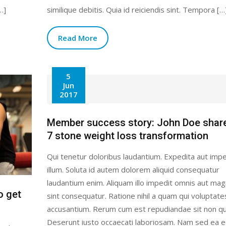
…]
similique debitis. Quia id reiciendis sint. Tempora […
Read More
5
Jun
2017
Member success story: John Doe shar
7 stone weight loss transformation
Qui tenetur doloribus laudantium. Expedita aut impe
illum. Soluta id autem dolorem aliquid consequatur
laudantium enim. Aliquam illo impedit omnis aut ma
o get
sint consequatur. Ratione nihil a quam qui voluptate
accusantium. Rerum cum est repudiandae sit non qu
Deserunt iusto occaecati laboriosam. Nam sed ea 