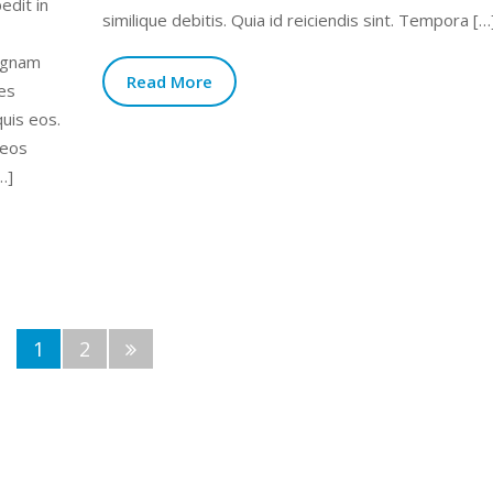
edit in
similique debitis. Quia id reiciendis sint. Tempora […
magnam
Read More
tes
uis eos.
 eos
…]
1
2