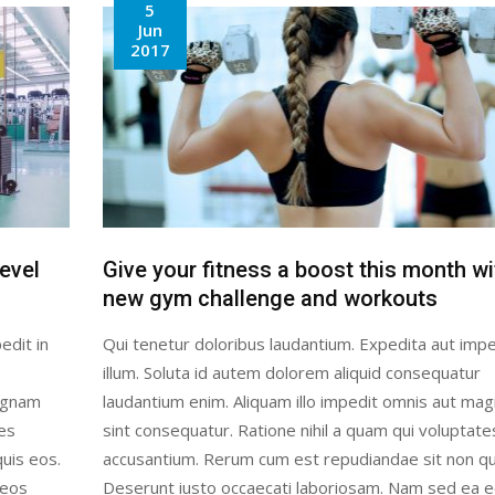
5
Jun
2017
evel
Give your fitness a boost this month wi
new gym challenge and workouts
edit in
Qui tenetur doloribus laudantium. Expedita aut impe
illum. Soluta id autem dolorem aliquid consequatur
magnam
laudantium enim. Aliquam illo impedit omnis aut ma
tes
sint consequatur. Ratione nihil a quam qui voluptate
uis eos.
accusantium. Rerum cum est repudiandae sit non qu
 eos
Deserunt iusto occaecati laboriosam. Nam sed ea 