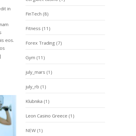
dit in
FinTech
(8)
gnam
Fitness
(11)
s
is eos.
Forex Trading
(7)
eos
]
Gym
(11)
july_mars
(1)
july_rb
(1)
Klubnika
(1)
Leon Casino Greece
(1)
NEW
(1)