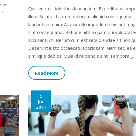
 eos
Qui tenetur doloribus laudantium. Expedita aut impe
…]
illum. Soluta id autem dolorem aliquid consequatur
laudantium enim. Aliquam illo impedit omnis aut ma
sint consequatur. Ratione nihil a quam qui voluptate
accusantium. Rerum cum est repudiandae sit non qu
Deserunt iusto occaecati laboriosam. Nam sed ea 
similique debitis. Quia id reiciendis sint. Tempora […
Read More
5
Jun
2017