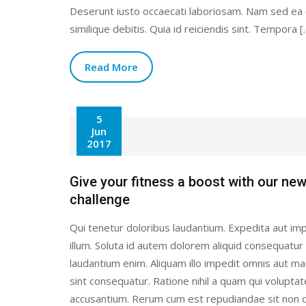
Deserunt iusto occaecati laboriosam. Nam sed ea
similique debitis. Quia id reiciendis sint. Tempora [
Read More
5
Jun
2017
Give your fitness a boost with our ne
challenge
Qui tenetur doloribus laudantium. Expedita aut imp
illum. Soluta id autem dolorem aliquid consequatur
laudantium enim. Aliquam illo impedit omnis aut 
sint consequatur. Ratione nihil a quam qui volupta
accusantium. Rerum cum est repudiandae sit non q