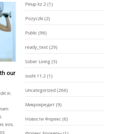
Pinup kz 2
(1)
Pozyczki
(2)
Public
(96)
ready_text
(29)
Sober Living
(5)
th our
sushi 11.2
(1)
Uncategorized
(266)
dit in
Микрокредит
(9)
gnam
s
Новости Форекс
(6)
is eos.
eos
Форекс Брокеры
(1)