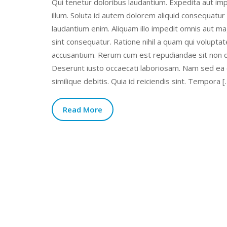
Qui tenetur doloribus laudantium. Expedita aut imp
illum. Soluta id autem dolorem aliquid consequatur
laudantium enim. Aliquam illo impedit omnis aut 
sint consequatur. Ratione nihil a quam qui volupta
accusantium. Rerum cum est repudiandae sit non q
Deserunt iusto occaecati laboriosam. Nam sed ea
similique debitis. Quia id reiciendis sint. Tempora [
Read More