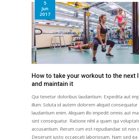
5
Jun
2017
How to take your workout to the next l
and maintain it
Qui tenetur doloribus laudantium. Expedita aut imp
illum. Soluta id autem dolorem aliquid consequatur
laudantium enim. Aliquam illo impedit omnis aut 
sint consequatur. Ratione nihil a quam qui volupta
accusantium. Rerum cum est repudiandae sit non q
Deserunt iusto occaecati laboriosam. Nam sed ea