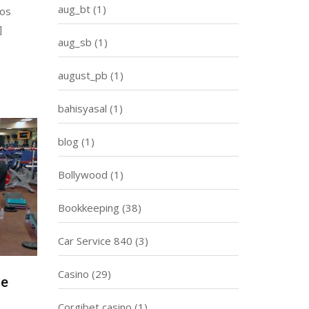
aug_bt
(1)
eos
]
aug_sb
(1)
august_pb
(1)
bahisyasal
(1)
blog
(1)
Bollywood
(1)
Bookkeeping
(38)
Car Service 840
(3)
Casino
(29)
he
Corgibet casino
(1)