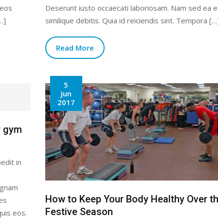
 eos
Deserunt iusto occaecati laboriosam. Nam sed ea 
…]
similique debitis. Quia id reiciendis sint. Tempora […
Read More
5
Jun
2017
w gym
edit in
magnam
How to Keep Your Body Healthy Over t
tes
Festive Season
uis eos.