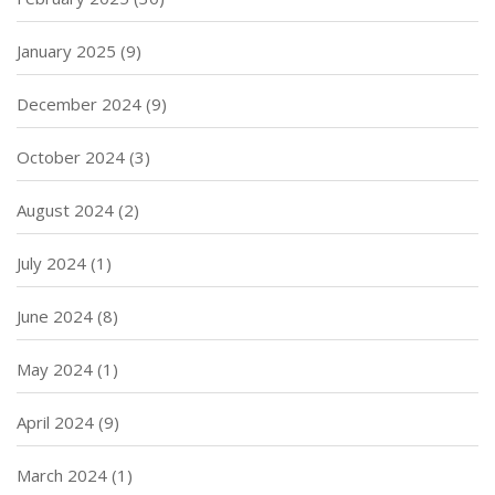
January 2025
(9)
December 2024
(9)
October 2024
(3)
August 2024
(2)
July 2024
(1)
June 2024
(8)
May 2024
(1)
April 2024
(9)
March 2024
(1)