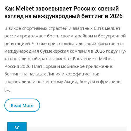
Как Melbet завоевывает Россию: свежий
взгляд на международный беттинг в 2026
В вихре спортивных страстей и азартных битв мелбет
россия продолжает брать своим драйвом и безупречной
репутацией. Что же приготовила для своих фанатов эта
международная букмекерская компания в 2026 году? Ну-
ка погнали разбираться вместе! Введение в Melbet
Россия 2026 Платформа и мобильное приложение:
беттинг на пальцах Линия и коэффициенты:
справедливо и по-честному Акции, бонусы и фриспины
[…]
Read More
30