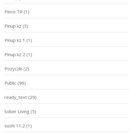
Pinco TR
(1)
Pinup kz
(3)
Pinup kz 1
(1)
Pinup kz 2
(1)
Pozyczki
(2)
Public
(96)
ready_text
(29)
Sober Living
(5)
sushi 11.2
(1)