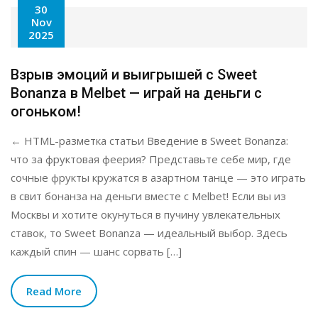
30
Nov
2025
Взрыв эмоций и выигрышей с Sweet
Bonanza в Melbet — играй на деньги с
огоньком!
← HTML-разметка статьи Введение в Sweet Bonanza:
что за фруктовая феерия? Представьте себе мир, где
сочные фрукты кружатся в азартном танце — это играть
в свит бонанза на деньги вместе с Melbet! Если вы из
Москвы и хотите окунуться в пучину увлекательных
ставок, то Sweet Bonanza — идеальный выбор. Здесь
каждый спин — шанс сорвать […]
Read More