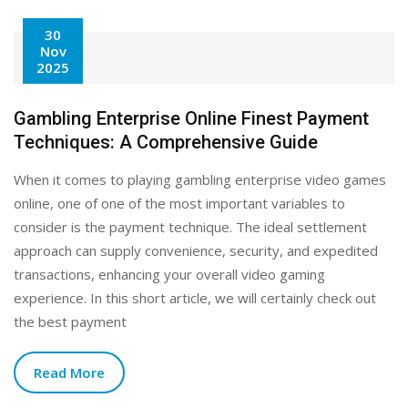
30
Nov
2025
Gambling Enterprise Online Finest Payment
Techniques: A Comprehensive Guide
When it comes to playing gambling enterprise video games
online, one of one of the most important variables to
consider is the payment technique. The ideal settlement
approach can supply convenience, security, and expedited
transactions, enhancing your overall video gaming
experience. In this short article, we will certainly check out
the best payment
Read More