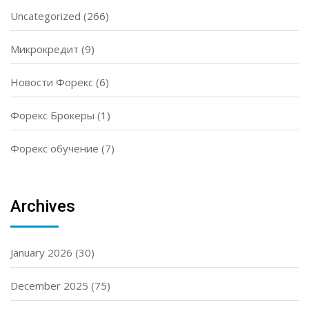
Uncategorized
(266)
Микрокредит
(9)
Новости Форекс
(6)
Форекс Брокеры
(1)
Форекс обучение
(7)
Archives
January 2026
(30)
December 2025
(75)