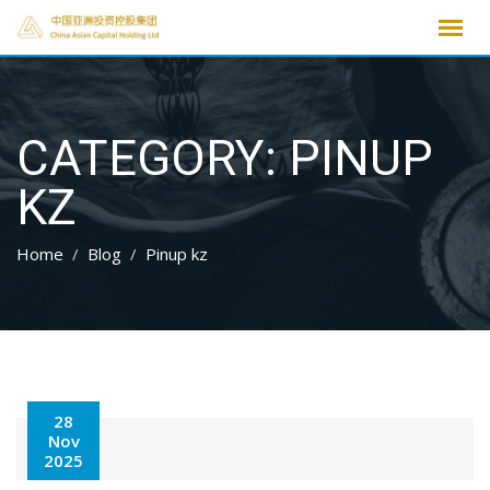
Skip
to
content
CATEGORY: PINUP
KZ
Home
Blog
Pinup kz
28
Nov
2025