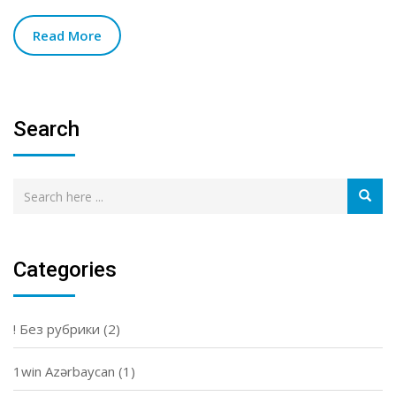
Read More
Search
Categories
! Без рубрики
(2)
1win Azərbaycan
(1)