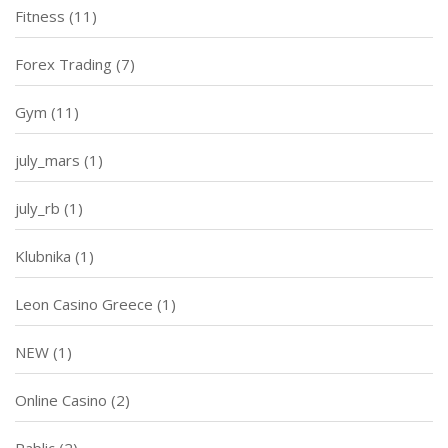
Fitness
(11)
Forex Trading
(7)
Gym
(11)
july_mars
(1)
july_rb
(1)
Klubnika
(1)
Leon Casino Greece
(1)
NEW
(1)
Online Casino
(2)