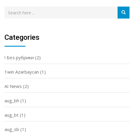
Categories
! Без рубрики
(2)
1win Azərbaycan
(1)
AI News
(2)
aug_bh
(1)
aug_bt
(1)
aug_sb
(1)