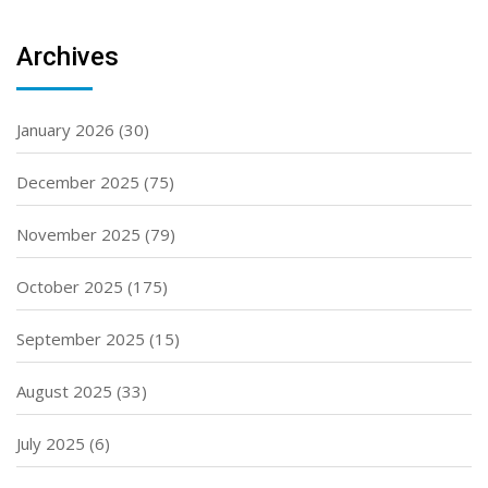
Archives
January 2026
(30)
December 2025
(75)
November 2025
(79)
October 2025
(175)
September 2025
(15)
August 2025
(33)
July 2025
(6)