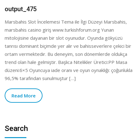
output_475
Marsbahis Slot İncelemesi Tema ile İlgi Düzeyi Marsbahis,
marsbahis casino giriş www.turkishforum.org Yunan
mitolojisine dayanan bir slot oyunudur. Oyunda gökyüzü
tanrısı dominant biçimde yer alır ve bahisseverlere çekici bir
ortam vermektedır. Bu deneyim, son dönemlerde oldukça
trend olan hale gelmiştir. Başlıca Nitelikler Üretici:PP Masa
düzeni:6×5 Oyuncuya iade oranı ve oyun oynaklığı: çoğunlukla
96,5% tarafından sunulmuştur […]
Read More
Search