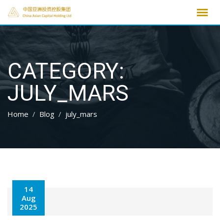
Skip
to
content
CATEGORY:
JULY_MARS
Home
Blog
july_mars
14
Aug
2025