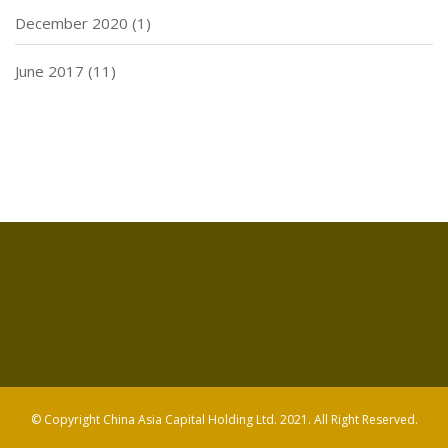
December 2020
(1)
June 2017
(11)
© Copyright China Asia Capital Holding Ltd. 2021. All Right Reserved.