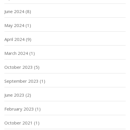
June 2024
(8)
May 2024
(1)
April 2024
(9)
March 2024
(1)
October 2023
(5)
September 2023
(1)
June 2023
(2)
February 2023
(1)
October 2021
(1)