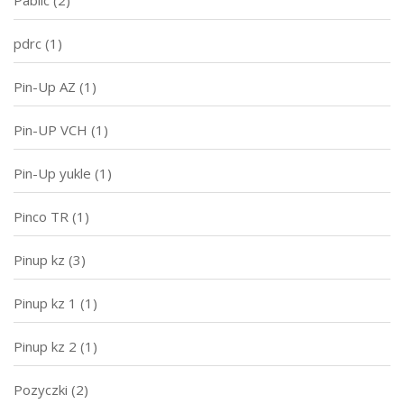
Pablic
(2)
pdrc
(1)
Pin-Up AZ
(1)
Pin-UP VCH
(1)
Pin-Up yukle
(1)
Pinco TR
(1)
Pinup kz
(3)
Pinup kz 1
(1)
Pinup kz 2
(1)
Pozyczki
(2)