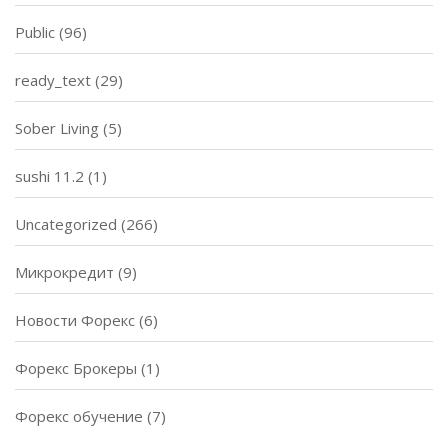
Public
(96)
ready_text
(29)
Sober Living
(5)
sushi 11.2
(1)
Uncategorized
(266)
Микрокредит
(9)
Новости Форекс
(6)
Форекс Брокеры
(1)
Форекс обучение
(7)