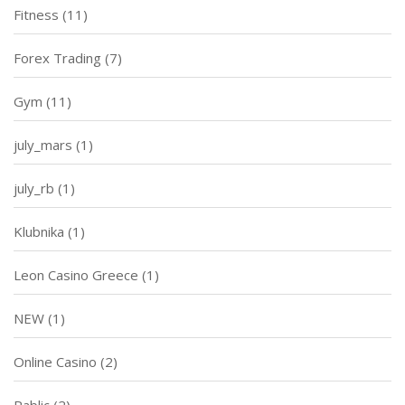
Fitness
(11)
Forex Trading
(7)
Gym
(11)
july_mars
(1)
july_rb
(1)
Klubnika
(1)
Leon Casino Greece
(1)
NEW
(1)
Online Casino
(2)