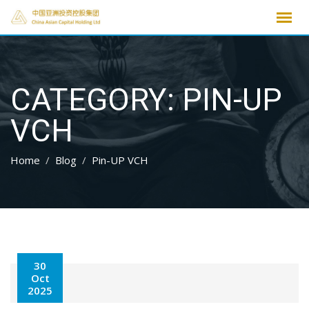
Skip
to
content
CATEGORY: PIN-UP
VCH
Home
Blog
Pin-UP VCH
30
Oct
2025