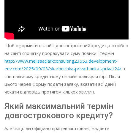
Щоб оформити онлайн довгостроковий кредит, потрібно
на сайті спочатку прорахувати суму позики і термін
http://www.melissaclarkconsulting23653.development-
env.com/2025/09/03/skarbnichka-privatbank-u-privat24/
в
спеціальному кредитному онлайн-калькуляторі. Після
цього через форму подати заявку, вказати всі дані і
чекати відповідь протягом кількох хвилин.
Який максимальний термін
довгострокового кредиту?
Але якщо ви офіційно працевлаштовані, надаєте