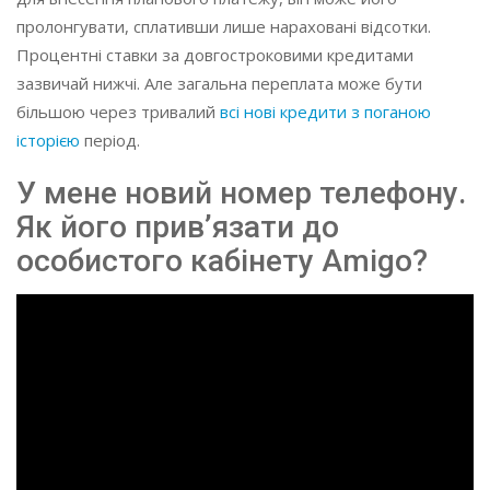
пролонгувати, сплативши лише нараховані відсотки.
Процентні ставки за довгостроковими кредитами
зазвичай нижчі. Але загальна переплата може бути
більшою через тривалий
всі нові кредити з поганою
історією
період.
У мене новий номер телефону.
Як його прив’язати до
особистого кабінету Amigo?