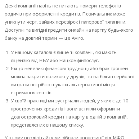
Деякі компанії навіть не питають номери телефонів
родичів при оформленні кредитів. Позичальник може
уникнути черг, зайвих перевірок і паперової тяганини.
Доступні та вигідні кредити онлайн на картку будь-якого
банку на довгий термін — це Аміго.
У нашому каталозі є лише ті компанії, які мають
ліцензію від НБУ або Нацкомфінпослуг.
Якщо невеликі фінансові труднощі або брак грошей
можна закрити позикою у друзів, то на більш серйозні
витрати потрібно шукати альтернативні місця
отримання коштів.
У своїй практиці ми зустрічали людей, у яких є до 10
прострочених кредитів і вони встигли оформити
довгостроковий кредит на карту в одній з компаній,
представлених в нашому списку.
У цьому розділі сайту ми зібрали пропозиції від МФО