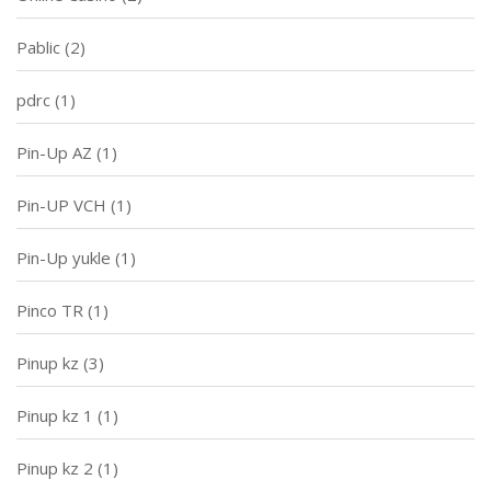
Pablic
(2)
pdrc
(1)
Pin-Up AZ
(1)
Pin-UP VCH
(1)
Pin-Up yukle
(1)
Pinco TR
(1)
Pinup kz
(3)
Pinup kz 1
(1)
Pinup kz 2
(1)