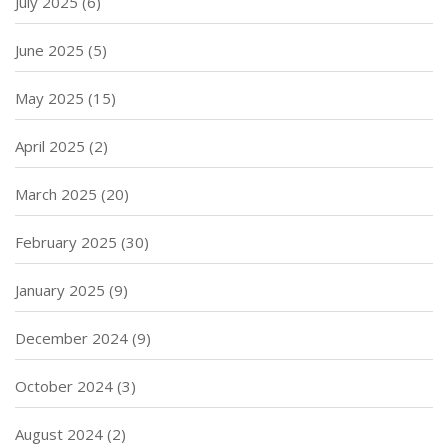
July 2025
(6)
June 2025
(5)
May 2025
(15)
April 2025
(2)
March 2025
(20)
February 2025
(30)
January 2025
(9)
December 2024
(9)
October 2024
(3)
August 2024
(2)