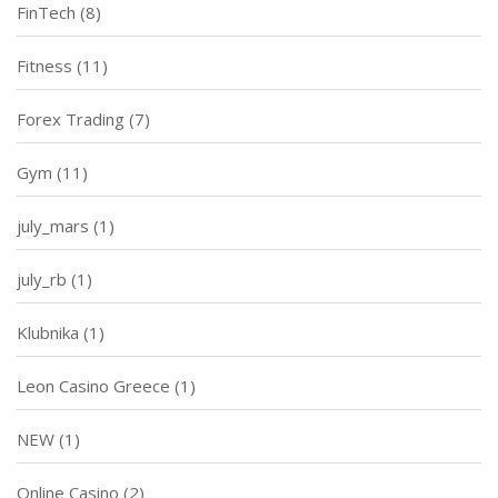
FinTech
(8)
Fitness
(11)
Forex Trading
(7)
Gym
(11)
july_mars
(1)
july_rb
(1)
Klubnika
(1)
Leon Casino Greece
(1)
NEW
(1)
Online Casino
(2)