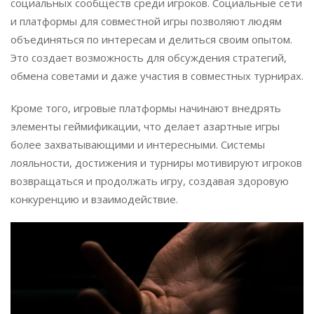
социальных сообществ среди игроков. Социальные сети
и платформы для совместной игры позволяют людям
объединяться по интересам и делиться своим опытом.
Это создает возможность для обсуждения стратегий,
обмена советами и даже участия в совместных турнирах.
Кроме того, игровые платформы начинают внедрять
элементы геймификации, что делает азартные игры
более захватывающими и интересными. Системы
лояльности, достижения и турниры мотивируют игроков
возвращаться и продолжать игру, создавая здоровую
конкуренцию и взаимодействие.