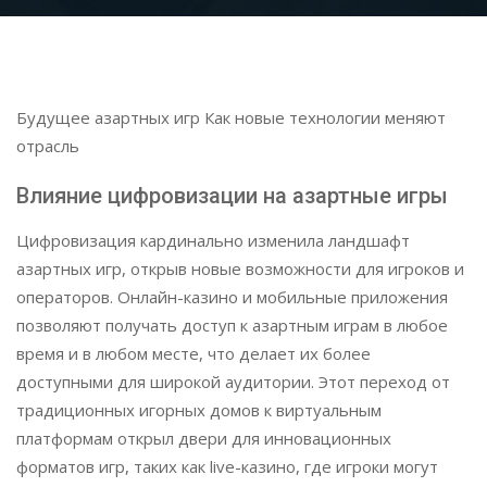
Будущее азартных игр Как новые технологии меняют
отрасль
Влияние цифровизации на азартные игры
Цифровизация кардинально изменила ландшафт
азартных игр, открыв новые возможности для игроков и
операторов. Онлайн-казино и мобильные приложения
позволяют получать доступ к азартным играм в любое
время и в любом месте, что делает их более
доступными для широкой аудитории. Этот переход от
традиционных игорных домов к виртуальным
платформам открыл двери для инновационных
форматов игр, таких как live-казино, где игроки могут