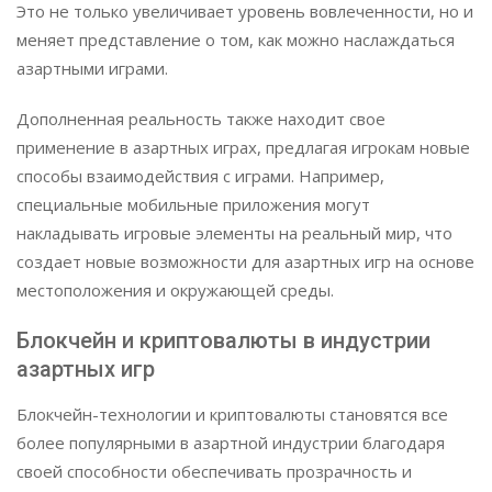
Это не только увеличивает уровень вовлеченности, но и
меняет представление о том, как можно наслаждаться
азартными играми.
Дополненная реальность также находит свое
применение в азартных играх, предлагая игрокам новые
способы взаимодействия с играми. Например,
специальные мобильные приложения могут
накладывать игровые элементы на реальный мир, что
создает новые возможности для азартных игр на основе
местоположения и окружающей среды.
Блокчейн и криптовалюты в индустрии
азартных игр
Блокчейн-технологии и криптовалюты становятся все
более популярными в азартной индустрии благодаря
своей способности обеспечивать прозрачность и