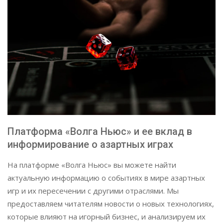
Платформа «Волга Ньюс» и ее вклад в
информирование о азартных играх
На платформе «Волга Ньюс» вы можете найти
актуальную информацию о событиях в мире азартных
игр и их пересечении с другими отраслями. Мы
предоставляем читателям новости о новых технологиях,
которые влияют на игорный бизнес, и анализируем их